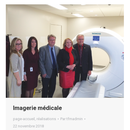
Imagerie médicale
page-accueil
,
réalisations
Par
tfmadmin
22 novembre 2018