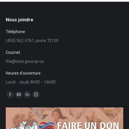
Nous joindre
Téléphone :
(450) 562-3761, poste 72100
Courriel :
fha@ssss.gouv.qc.ca
Heures d'ouverture :
Lundi - Jeudi, 8h00 – 16h00
Trouvez nous sur :
La
La
La
La
page
page
page
page
Facebook
YouTube
LinkedIn
Instagram
s'ouvre
s'ouvre
s'ouvre
s'ouvre
dans
dans
dans
dans