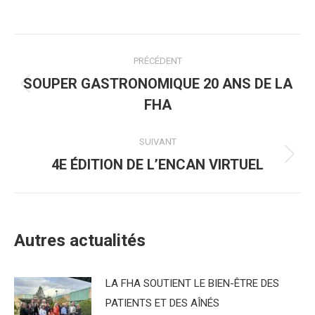
sur
sur
sur
Facebook
Twitter
LinkedIn
Navigation
PRÉCÉDENT
article
SOUPER GASTRONOMIQUE 20 ANS DE LA
Article
FHA
précédent
:
SUIVANT
4E ÉDITION DE L’ENCAN VIRTUEL
Article
suivant
:
Autres actualités
LA FHA SOUTIENT LE BIEN-ÊTRE DES
PATIENTS ET DES AÎNÉS